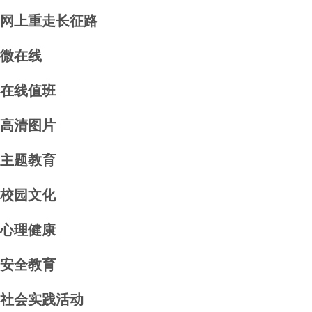
航
网上重走长征路
条
导
航
微在线
条
导
航
在线值班
条
导
航
高清图片
条
导
航
主题教育
条
导
航
校园文化
条
导
航
心理健康
条
导
航
安全教育
条
导
航
社会实践活动
条
导