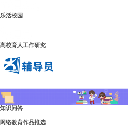
条
导
航
乐活校园
条
导
航
条
导
航
高校育人工作研究
条
导
航
条
导
航
条
导
航
条
知识问答
导
航
网络教育作品推选
条
导