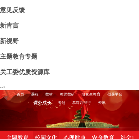
航
意见反馈
条
导
航
新青言
条
导
航
新视野
条
导
航
主题教育专题
条
导
航
关工委优质资源库
条
导
航
-->
条
首页
课程
教材
教师教研
研究生教育
创课平台
课外成长
专题
慕课西部行
资讯
主题教育
校园文化
心理健康
安全教育
社会实