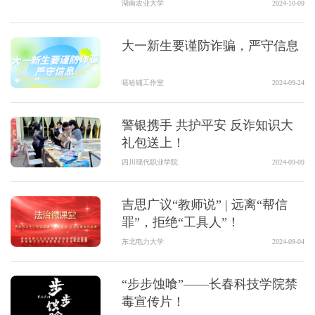
湖南农业大学
2024-10-09
大一新生要谨防诈骗，严守信息
嘻哈铺工作室
2024-09-24
警银携手 共护平安 反诈知识大
礼包送上！
四川现代职业学院
2024-09-09
吉思广议“教师说” | 远离“帮信
罪”，拒绝“工具人”！
东北电力大学
2024-09-04
“步步蚀喰”——长春科技学院禁
毒宣传片！