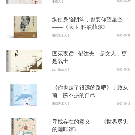
中南大学
2023-10-07
纵使身陷阴沟，也要仰望星空
——《大卫·科波菲尔》
重庆理工大学
2023-09-28
图苑夜话 | 郁达夫：是文人，更
是战士
西北政法大学
2023-09-21
《你也走了很远的路吧》：致从
前一蹶不振的自己
重庆理工大学
2023-09-15
寻找存在的意义——《世界尽头
的咖啡馆》