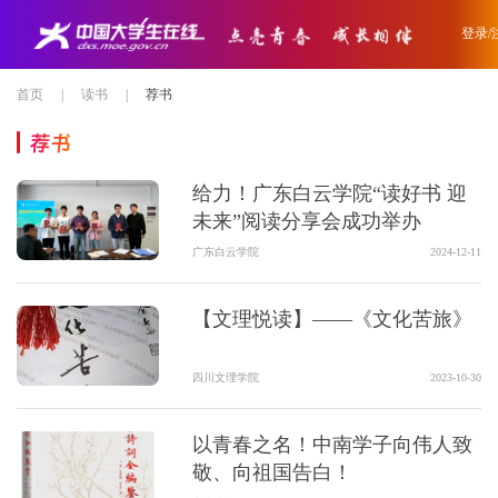
登录/
首页
|
读书
|
荐书
荐书
给力！广东白云学院“读好书 迎
未来”阅读分享会成功举办
广东白云学院
2024-12-11
【文理悦读】——《文化苦旅》
四川文理学院
2023-10-30
以青春之名！中南学子向伟人致
敬、向祖国告白！