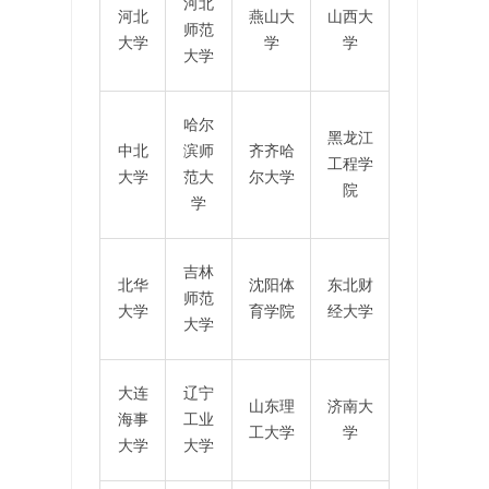
河北
河北
燕山大
山西大
师范
大学
学
学
大学
哈尔
黑龙江
中北
滨师
齐齐哈
工程学
大学
范大
尔大学
院
学
吉林
北华
沈阳体
东北财
师范
大学
育学院
经大学
大学
大连
辽宁
山东理
济南大
海事
工业
工大学
学
大学
大学