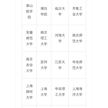
泰山
潍坊
临沂大
齐鲁工
医学
学院
学
业大学
院
安徽
南京
河海大
南京师
师范
理工
学
范大学
大学
大学
南京
苏州
江苏大
华东师
农业
大学
学
范大学
大学
上海
上海
华东理
上海海
财经
大学
工大学
洋大学
大学