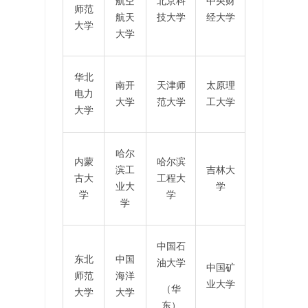
航空
北京科
中央财
师范
航天
技大学
经大学
大学
大学
华北
南开
天津师
太原理
电力
大学
范大学
工大学
大学
哈尔
内蒙
哈尔滨
滨工
吉林大
古大
工程大
业大
学
学
学
学
中国石
东北
中国
油大学
中国矿
师范
海洋
业大学
（华
大学
大学
东）