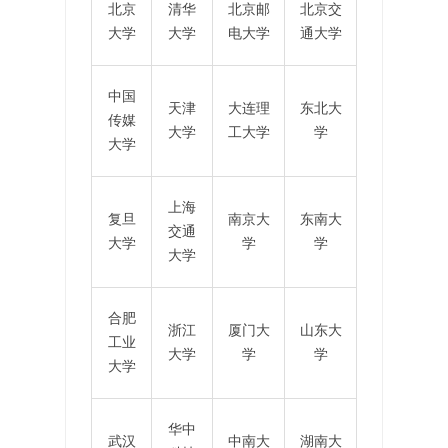
北京
清华
北京邮
北京交
大学
大学
电大学
通大学
中国
天津
大连理
东北大
传媒
大学
工大学
学
大学
上海
复旦
南京大
东南大
交通
大学
学
学
大学
合肥
浙江
厦门大
山东大
工业
大学
学
学
大学
华中
武汉
中南大
湖南大