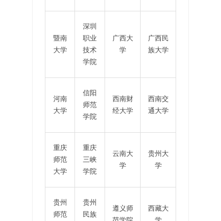
深圳
暨南
职业
广西大
广西民
大学
技术
学
族大学
学院
信阳
河南
西南财
西南交
师范
大学
经大学
通大学
学院
重庆
重庆
云南大
贵州大
师范
三峡
学
学
大学
学院
贵州
贵州
遵义师
西藏大
师范
民族
范学院
学