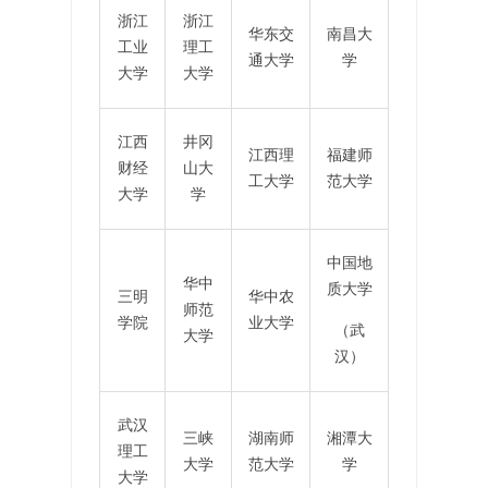
浙江
浙江
华东交
南昌大
工业
理工
通大学
学
大学
大学
江西
井冈
江西理
福建师
财经
山大
工大学
范大学
大学
学
中国地
华中
质大学
三明
华中农
师范
学院
业大学
（武
大学
汉）
武汉
三峡
湖南师
湘潭大
理工
大学
范大学
学
大学