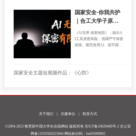
国家安全·你我共护
｜合工大学子原创
国安主题微视频《A
《AI无界 保密有防》：揭示A
I无界 保密有防》
I工具泄密风险，强调严守保密
底线、规范使用AI、筑牢国家
安全防线。
国家安全主题短视频作品：《心防》
关于我们
｜
共建单位
｜
联系方式
©2004-2023 教育部中国大学生在线网站 版权所有
京ICP备10028400号-2
京公安
网备11010502025664 网站标识码：bm05000002