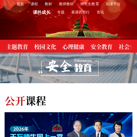
首页
课程
教材
教师教研
研究生教育
创课平台
课外成长
专题
慕课西部行
资讯
主题教育
校园文化
心理健康
安全教育
社会实
公开
课程