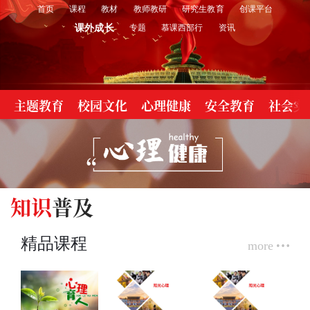
首页
课程
教材
教师教研
研究生教育
创课平台
课外成长
专题
慕课西部行
资讯
主题教育
校园文化
心理健康
安全教育
社会实
知识
普及
精品课程
more