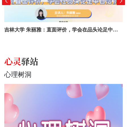
吉林大学 朱丽雅：直面评价，学会在品头论足中自洽
心灵
驿站
心理树洞