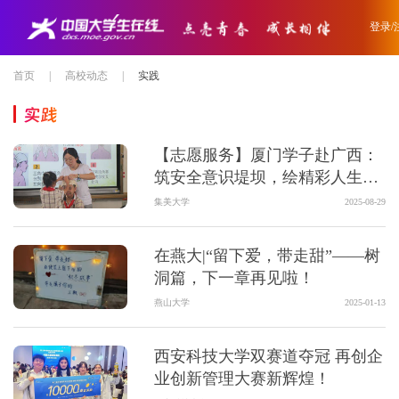
登录/
首页
|
高校动态
|
实践
实践
【志愿服务】厦门学子赴广西：
筑安全意识堤坝，绘精彩人生图
画
集美大学
2025-08-29
在燕大|“留下爱，带走甜”——树
洞篇，下一章再见啦！
燕山大学
2025-01-13
西安科技大学双赛道夺冠 再创企
业创新管理大赛新辉煌！