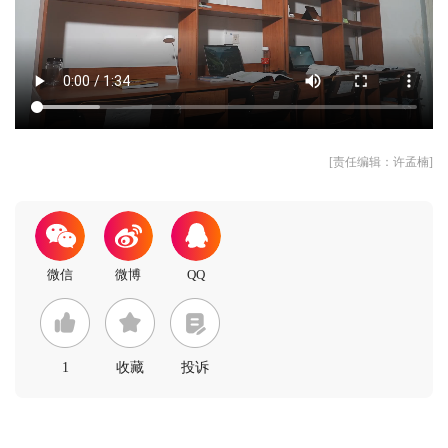
[责任编辑：许孟楠]
1
收藏
投诉