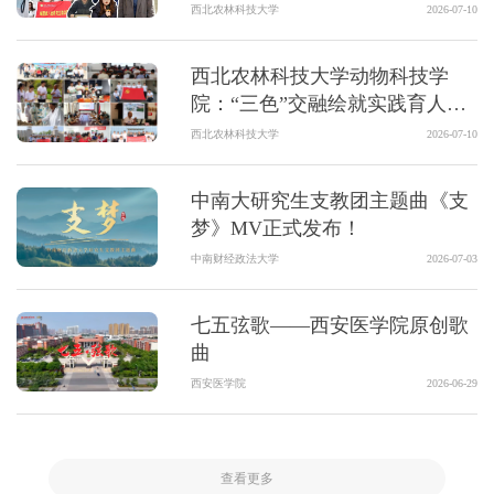
五期）
西北农林科技大学
2026-07-10
西北农林科技大学动物科技学
院：“三色”交融绘就实践育人新
画
西北农林科技大学
2026-07-10
中南大研究生支教团主题曲《支
梦》MV正式发布！
中南财经政法大学
2026-07-03
七五弦歌——西安医学院原创歌
曲
西安医学院
2026-06-29
查看更多