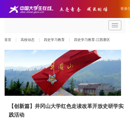
登录/
导
航
条
首页
|
高校动态
|
四史学习教育
|
四史学习教育-江西赛区
【创新篇】井冈山大学红色走读改革开放史研学实
践活动