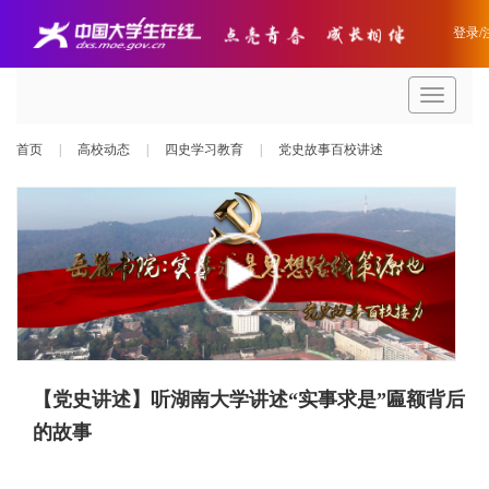
登录/
导
航
条
首页
|
高校动态
|
四史学习教育
|
党史故事百校讲述
【党史讲述】听湖南大学讲述“实事求是”匾额背后
的故事