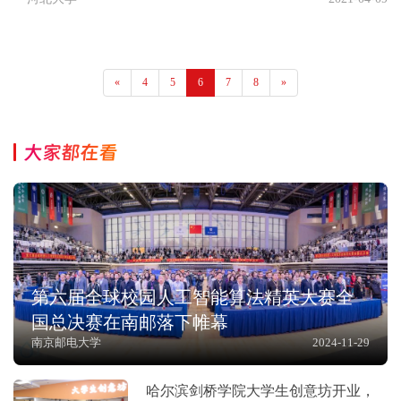
«
4
5
6
7
8
»
大家都在看
第六届全球校园人工智能算法精英大赛全
国总决赛在南邮落下帷幕
南京邮电大学
2024-11-29
哈尔滨剑桥学院大学生创意坊开业，