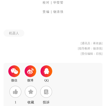
校对 |
毕莹莹
责编 |
饶清强
机器人
[通讯员：蒋依扬]
[指导教师：饶清强]
[责任编辑：石悦]
1
收藏
投诉