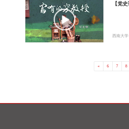
【党史
西南大学
«
6
7
8