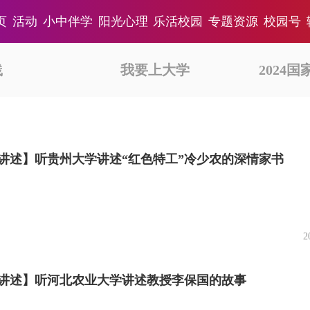
页
活动
小中伴学
阳光心理
乐活校园
专题资源
校园号
践
我要上大学
2024
讲述】听贵州大学讲述“红色特工”冷少农的深情家书
2
讲述】听河北农业大学讲述教授李保国的故事