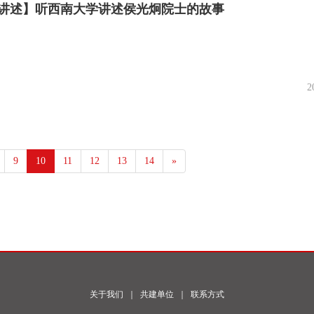
讲述】听西南大学讲述侯光炯院士的故事
2
9
10
11
12
13
14
»
关于我们
｜
共建单位
｜
联系方式