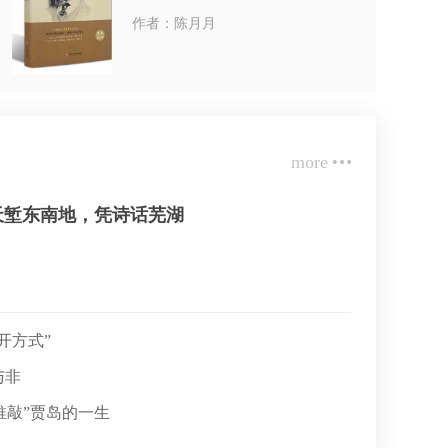
作者：陈月月
more
天堑东南地，凭诗话芜湖
开方式”
与非
“推敲”贾岛的一生