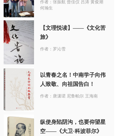
作者：张振航 曾佳仪 吕涛 黄俊潮
何瀚生
【文理悦读】——《文化苦
旅》
作者：罗沁雪
以青春之名！中南学子向伟
关于“新时代新青年读新经典”校园阅读征集展示活
人致敬、向祖国告白！
作者：唐潇珺 尼鲁帕尔 王海南
纵使身陷阴沟，也要仰望星
空——《大卫·科波菲尔》