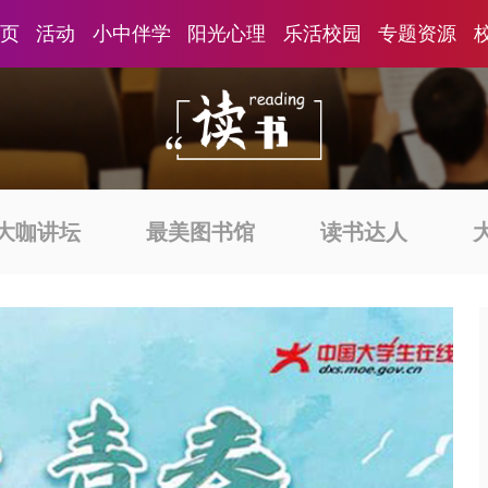
页
活动
小中伴学
阳光心理
乐活校园
专题资源
大咖讲坛
最美图书馆
读书达人