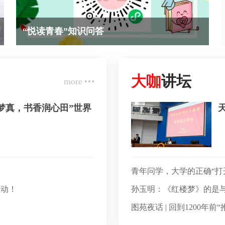
“悦读青春”知识问答
大咖
讲坛
more
梦真，书香润心田”世界
青年问学，大学的正确“打
启动！
孙玉明：《红楼梦》的是
图苑夜话 | 回到1200年前