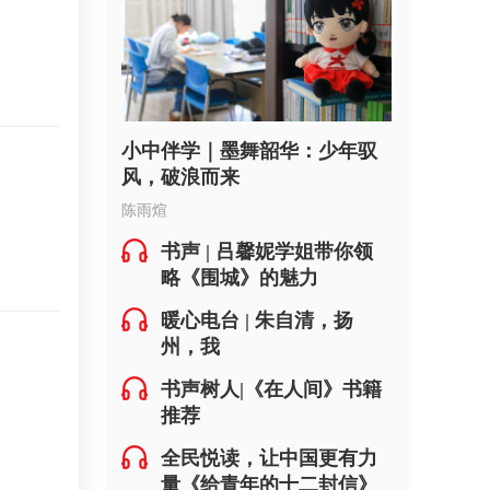
小中伴学｜墨舞韶华：少年驭
风，破浪而来
陈雨煊
书声 | 吕馨妮学姐带你领
略《围城》的魅力
暖心电台 | 朱自清，扬
州，我
书声树人|《在人间》书籍
推荐
全民悦读，让中国更有力
量《给青年的十二封信》