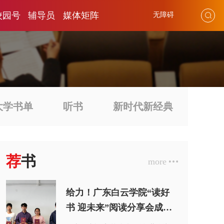
校园号
辅导员
媒体矩阵
无障碍
大学书单
听书
新时代新经典
荐
书
more
给力！广东白云学院“读好
书 迎未来”阅读分享会成功
举办