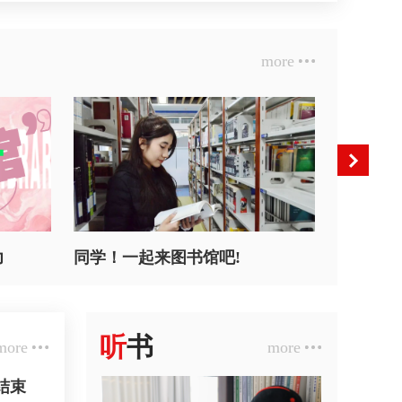
more
力
同学！一起来图书馆吧!
听
书
more
more
结束