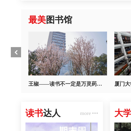
最美
图书馆
王椒——读书不一定是万灵药，但可以给你多一个方向​
读书
达人
大
more