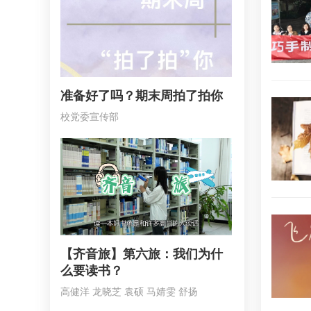
准备好了吗？期末周拍了拍你
校党委宣传部
【齐音旅】第六旅：我们为什
么要读书？
高健洋 龙晓芝 袁硕 马婧雯 舒扬