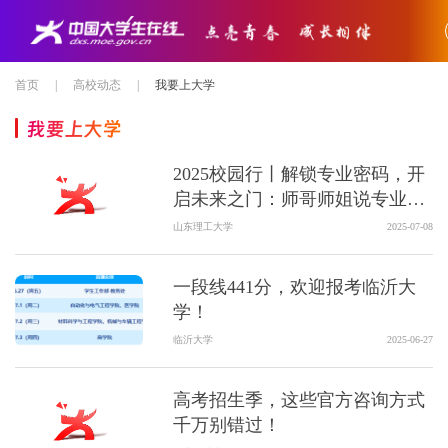
首页
|
高校动态
|
我要上大学
我要上大学
2025校园行丨解锁专业密码，开
启未来之门：师哥师姐说专业
（一）
山东理工大学
2025-07-08
一段线441分，欢迎报考临沂大
学！
临沂大学
2025-06-27
高考招生季，这些官方咨询方式
千万别错过！