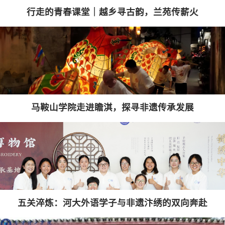
行走的青春课堂｜越乡寻古韵，兰苑传薪火
马鞍山学院走进瞻淇，探寻非遗传承发展
五关淬炼：河大外语学子与非遗汴绣的双向奔赴