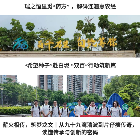
瑞之恒里觅“药方” ，解码连翘惠农经
“希望种子”赴白坭 “双百”行动筑新篇
薪火相传，筑梦龙文丨从九十九湾清波到片仔癀传奇，
读懂传承与创新的密码