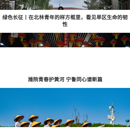
绿色长征丨在北林青年的样方框里，看见旱区生命的韧
性
潍院青春护黄河 宁鲁同心谱新篇