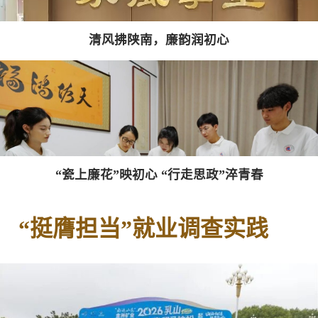
清风拂陕南，廉韵润初心
“瓷上廉花”映初心 “行走思政”淬青春
“挺膺担当”就业调查实践