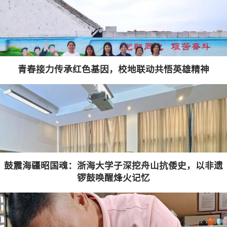
青春接力传承红色基因，校地联动共悟英雄精神
鼓震海疆昭国魂：浙海大学子深挖舟山抗倭史，以非遗
锣鼓唤醒烽火记忆