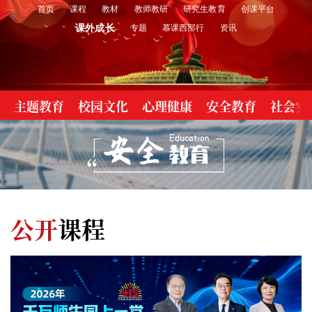
首页
课程
教材
教师教研
研究生教育
创课平台
课外成长
专题
慕课西部行
资讯
主题教育
校园文化
心理健康
安全教育
社会实
公开
课程