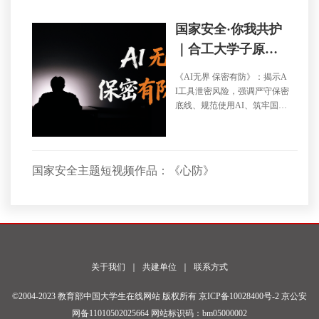
国家安全·你我共护
｜合工大学子原创
国安主题微视频《A
《AI无界 保密有防》：揭示A
I无界 保密有防》
I工具泄密风险，强调严守保密
底线、规范使用AI、筑牢国家
安全防线。
国家安全主题短视频作品：《心防》
关于我们
｜
共建单位
｜
联系方式
©2004-2023 教育部中国大学生在线网站 版权所有
京ICP备10028400号-2
京公安
网备11010502025664 网站标识码：bm05000002