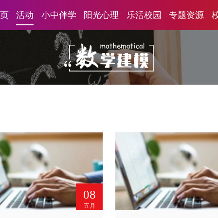
页
活动
小中伴学
阳光心理
乐活校园
专题资源
08
五月