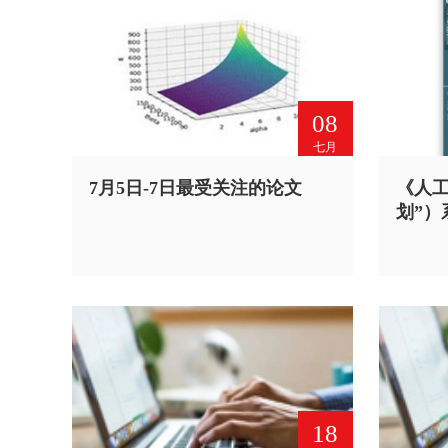
08
七月
7月5日-7日最受关注的论文
《人工
划”）
18