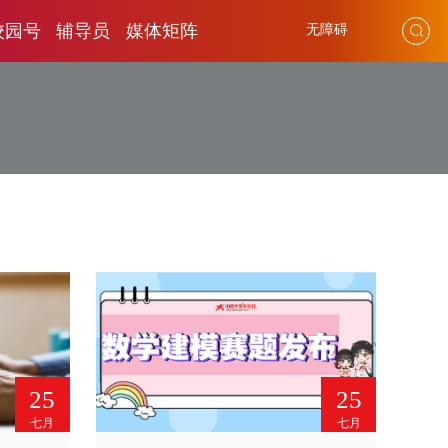
校园号
辅导员
媒体矩阵
无障碍
25
25
七月
七月