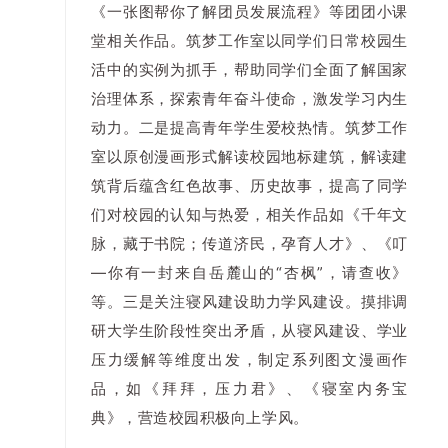
《一张图帮你了解团员发展流程》等团团小课
堂相关作品。筑梦工作室以同学们日常校园生
活中的实例为抓手，帮助同学们全面了解国家
治理体系，探索青年奋斗使命，激发学习内生
动力。二是提高青年学生爱校热情。筑梦工作
室以原创漫画形式解读校园地标建筑，解读建
筑背后蕴含红色故事、历史故事，提高了同学
们对校园的认知与热爱，相关作品如《千年文
脉，藏于书院；传道济民，孕育人才》、《叮
—你有一封来自岳麓山的“杏枫”，请查收》
等。三是关注寝风建设助力学风建设。摸排调
研大学生阶段性突出矛盾，从寝风建设、学业
压力缓解等维度出发，制定系列图文漫画作
品，如《拜拜，压力君》、《寝室内务宝
典》，营造校园积极向上学风。