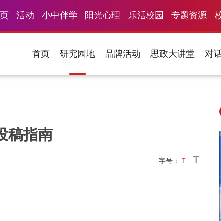
页
活动
小中伴学
阳光心理
乐活校园
专题资源
首页
研究园地
品牌活动
思政大讲堂
对
投稿指南
T
字号：
T