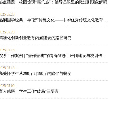
热点话题｜校园惊现“霸总热”：辅导员眼里的微短剧现象解码
2025.05.23
品润国学经典，导“衍”传统文化——中华优秀传统文化教育实践
2025.05.23
精准化创新创业教育内涵建设的路径研究
2025.05.16
院系工作案例 | “善作善成”的青春答卷：班团建设与校训传承的双向赋能实践
2025.05.13
高关怀学生从290斤到190斤的陪伴与蜕变
2025.05.09
育人感悟丨学生工作“破局”三要素