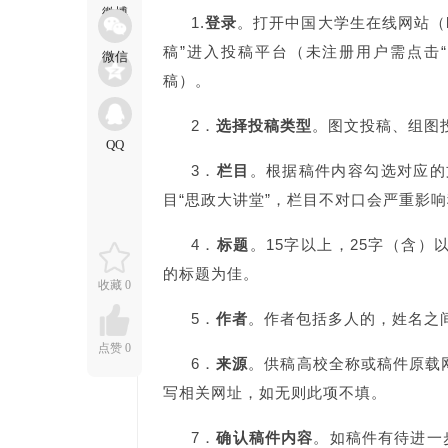
1.
登录
。打开中国大学生在线网站（http
稿”进入投稿平台（未注册用户需点击
稿）。
2
．
选择投稿类型
。图文投稿、组图
3
．
栏目
。根据稿件内容勾选对应的文
目“思政大讲堂”，栏目不对口会严重影
4
．
标题
。15字以上，25字（含
的标题为佳。
收藏
0
5
．
作者
。作者包括多人的，姓名之
点赞
0
6
．
来源
。供稿高校全称或稿件原载
写相关网址，如无则此项不填。
7
．
确认稿件内容
。如稿件有待进一