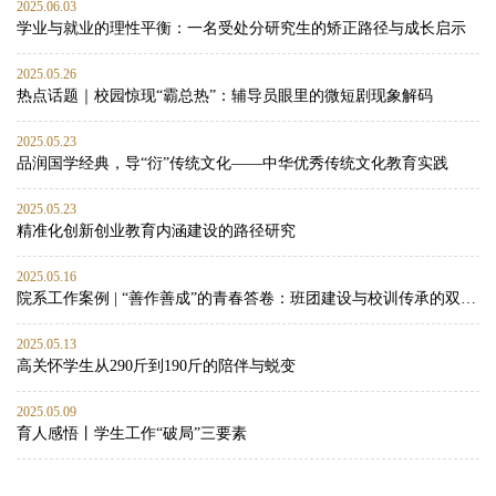
2025.06.03
学业与就业的理性平衡：一名受处分研究生的矫正路径与成长启示
2025.05.26
热点话题｜校园惊现“霸总热”：辅导员眼里的微短剧现象解码
2025.05.23
品润国学经典，导“衍”传统文化——中华优秀传统文化教育实践
2025.05.23
精准化创新创业教育内涵建设的路径研究
2025.05.16
院系工作案例 | “善作善成”的青春答卷：班团建设与校训传承的双向赋能实践
2025.05.13
高关怀学生从290斤到190斤的陪伴与蜕变
2025.05.09
育人感悟丨学生工作“破局”三要素