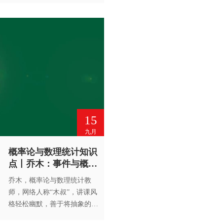
帮助大家掌握科学的学习方
法，达到事半功倍、举一反三
的学习效果，为大学学习及今
后的工作打下坚实的基础。
15
九月
概率论与数理统计知识
点丨乔木：事件与概率
的运算
乔木，概率论与数理统计教
师，网络人称“木叔”，讲课风
格轻松幽默，善于将抽象的内
容形象化，帮你消除学习困