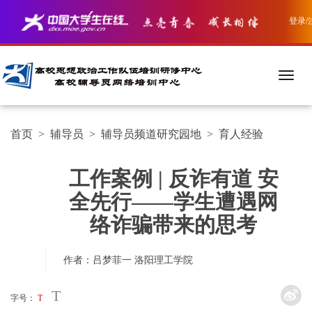
登录/
首页
>
辅导员
>
辅导员频道研究园地
>
育人经验
工作案例 | 反诈有道 安
全先行——学生遭遇网
络诈骗带来的思考
作者：吕梦菲一
洛阳理工学院
T
字号：
T