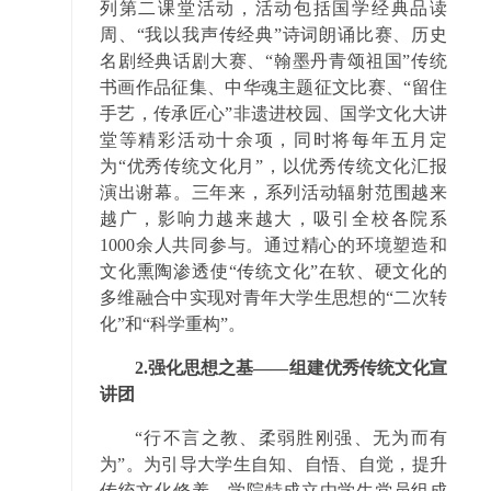
列第二课堂活动，活动包括国学经典品读
周、“我以我声传经典”诗词朗诵比赛、历史
名剧经典话剧大赛、“翰墨丹青颂祖国”传统
书画作品征集、中华魂主题征文比赛、“留住
手艺，传承匠心”非遗进校园、国学文化大讲
堂等精彩活动十余项，同时将每年五月定
为“优秀传统文化月”，以优秀传统文化汇报
演出谢幕。三年来，系列活动辐射范围越来
越广，影响力越来越大，吸引全校各院系
1000余人共同参与。通过精心的环境塑造和
文化熏陶渗透使“传统文化”在软、硬文化的
多维融合中实现对青年大学生思想的“二次转
化”和“科学重构”。
2.强化思想之基——组建优秀传统文化宣
讲团
“行不言之教、柔弱胜刚强、无为而有
为”。为引导大学生自知、自悟、自觉，提升
传统文化修养。学院特成立由学生党员组成