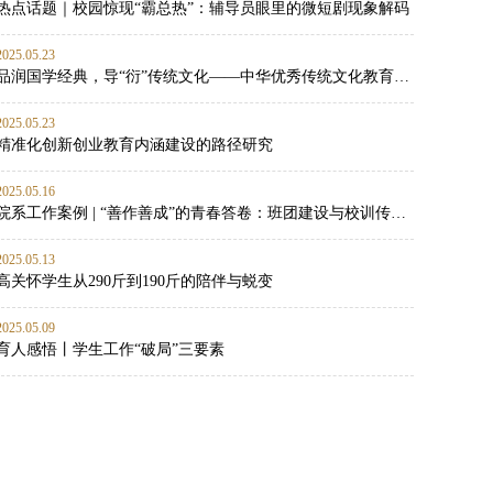
热点话题｜校园惊现“霸总热”：辅导员眼里的微短剧现象解码
2025.05.23
品润国学经典，导“衍”传统文化——中华优秀传统文化教育实践
2025.05.23
精准化创新创业教育内涵建设的路径研究
2025.05.16
院系工作案例 | “善作善成”的青春答卷：班团建设与校训传承的双向赋能实践
2025.05.13
高关怀学生从290斤到190斤的陪伴与蜕变
2025.05.09
育人感悟丨学生工作“破局”三要素