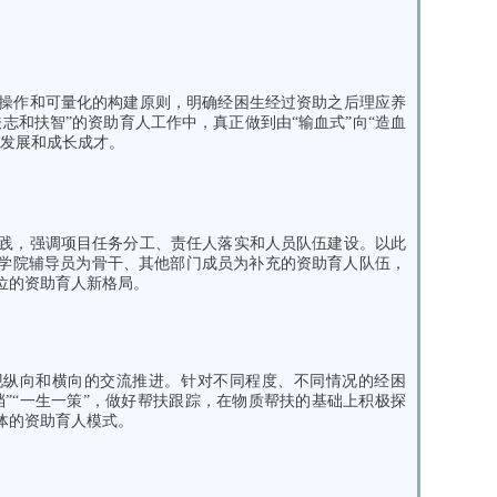
操作和可量化的构建原则，明确经困生经过资助之后理应养
志和扶智”的资助育人工作中，真正做到由“输血式”向“造血
面发展和成长成才。
践，强调项目任务分工、责任人落实和人员队伍建设。以此
学院辅导员为骨干、其他部门成员为补充的资助育人队伍，
位的资助育人新格局。
现纵向和横向的交流推进。
针对不同程度、不同情况的经困
”“一生一策”，做好帮扶跟踪，在物质帮扶的基础上积极探
体的资助育人模式。