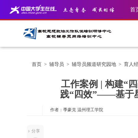
首
首页
>
辅导员
>
辅导员频道研究园地
>
育人
工作案例 | 构建
践“四效”——基
作者：季豪克
温州理工学院
分享