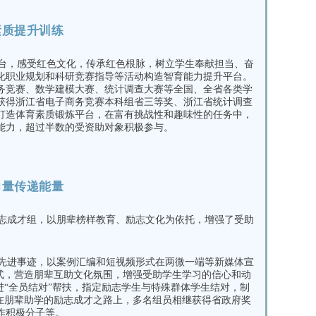
素质提升训练
台，感受红色文化，传承红色根脉，树立学生奉献担当、奋
化职业规划和科研竞赛指导等活动构造智育能力提升平台。
务竞赛、数学建模大赛、统计调查大赛等全国、全省各类学
获得浙江省电子商务竞赛本科组省三等奖、浙江省统计调查
打造体育素质锻炼平台，在富有挑战性和趣味性的任务中，
能力，超过半数的受资助对象积极参与。
力量传递能量
志成才组，以朋辈榜样教育、励志文化为依托，增强了受助
先进事迹，以案例汇编和短视频形式在两微一端等新媒体宣
方式，营造朋辈互助文化氛围，增强受助学生学习的信心和动
进“全员结对”帮扶，指定励志学生与特殊群体学生结对，制
。在朋辈助学的励志成才之路上，多名组员相继获得省政府奖
作积极分子等。