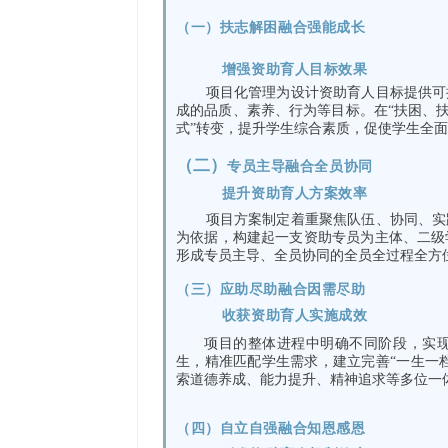
（一）
扶志解困融合强能成长
增强资助育人目标效果
项目化管理为设计资助育人目标提供可
成的品质、素养、行为等目标。在“扶困、扶
式”转变，提升学生综合素质，促使学生全
（二）
专员主导融合全员协同
提升资助育人方案效率
项目方案制定着重聚焦队伍、协同、实
为依据，构建起一支资助专员为主体、二级
形成专员主导、全员协同的全员全过程全方
（三）
应助尽助融合因需尽助
收获资助育人实施成效
项目的整体进程中明确不同阶段，实
生，精准匹配学生需求，建立完善“一生一档
索道德养成、能力提升、精神追求等多位一
（四）
自立自强融合知恩感恩