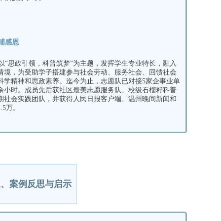
哺感恩
以“思政引领，科普筑梦”为主题，发挥学生专业特长，融入
情境，为受助学子搭建参与社会劳动、服务社会、回馈社会
科学精神和思政素养。
迄今为止，志愿队已对接5家企事业单
余小时。
成员先后获社区最美志愿服务队、校级石榴籽科普
期社会实践团队，并获得人民日报客户端、温州晚间新闻和
.5万。
三、
案例反思与启示