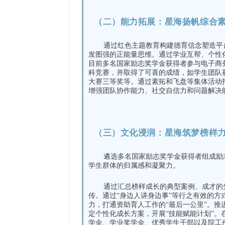
（二）
能力拓展：
星海扬帆综合
通过红色主题教育构建德育信念塑造平
发图强的正能量思维。通过学业互帮、个性
目前多名国家励志奖学金获得者参与电子商
科竞赛，并取得了可喜的成绩，如学生团队
大赛三等奖等。通过素拓和飞盘等集体活动
增强团队协作能力、社交自信力和问题解决
（三）
文化浸润：
星海筑梦榜样
遴选多名国家励志奖学金获得者组成励
学生群体的归属感和凝聚力。
通过汇总榜样成长的典型案例、成才的
传。通过“身边人讲身边事”等行之有效的
力，打通资助育人工作的“最后一公里”。推
定个性化成长方案，开展“技能赋能计划”
学金、学业奖学金、优秀学生干部以及院工