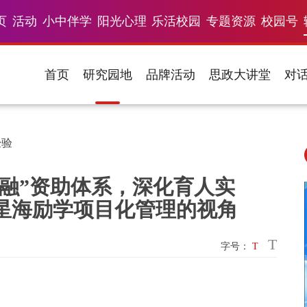
页
活动
小中伴学
阳光心理
乐活校园
专题资源
校园号
首页
研究园地
品牌活动
思政大讲堂
对
经验
“四融”资助体系，深化育人实
于星海励学项目化管理的视角
T
字号：
T