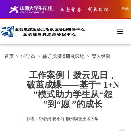
登录/
首页
>
辅导员
>
辅导员频道研究园地
>
育人经验
工作案例丨拨云见日，
破茧成蝶——基于“ 1+N
”模式助力学生从“怨
”到“愿 ”的成长
作者：钟舒娴 杨小浒
柳州职业技术大学