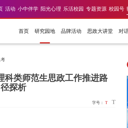
页
活动
小中伴学
阳光心理
乐活校园
专题资源
校园号
首页
研究园地
品牌活动
思政大讲堂
对
思考
理科类师范生思政工作推进路
径探析
T
字号：
T