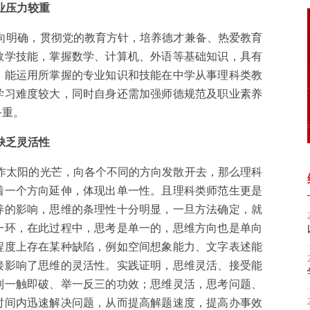
业压力较重
向明确，贯彻党的教育方针，培养德才兼备、热爱教育
教学技能，掌握数学、计算机、外语等基础知识，具有
，能运用所掌握的专业知识和技能在中学从事理科类教
学习难度较大，同时自身还需加强师德规范及职业素养
务重。
缺乏灵活性
作太阳的光芒，向各个不同的方向发散开去，那么理科
着一个方向延伸，体现出单一性。且理科类师范生更是
养的影响，思维的条理性十分明显，一旦方法确定，就
一环，在此过程中，思考是单一的，思维方向也是单向
程度上存在某种缺陷，例如空间想象能力、文字表述能
接影响了思维的灵活性。实践证明，思维灵活、接受能
到一触即破、举一反三的功效；思维灵活，思考问题、
时间内迅速解决问题，从而提高解题速度，提高办事效