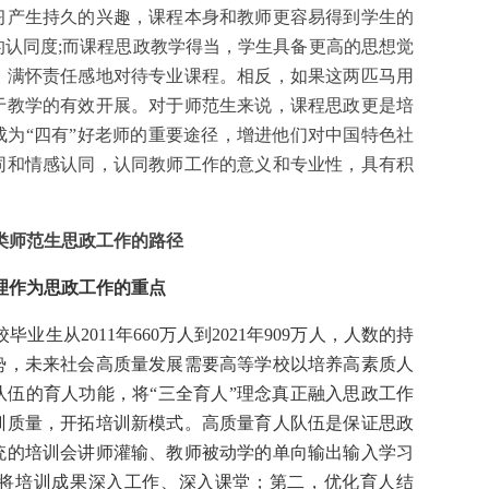
习产生持久的兴趣，课程本身和教师更容易得到学生的
认同度;而课程思政教学得当，学生具备更高的思想觉
，满怀责任感地对待专业课程。相反，如果这两匹马用
于教学的有效开展。对于师范生来说，课程思政更是培
为“四有”好老师的重要途径，增进他们对中国特色社
同和情感认同，认同教师工作的意义和专业性，具有积
。
类师范生思政工作的路径
理作为思政工作的重点
生从2011年660万人到2021年909万人，人数的持
势，未来社会高质量发展需要高等学校以培养高素质人
伍的育人功能，将“三全育人”理念真正融入思政工作
训质量，开拓培训新模式。高质量育人队伍是保证思政
统的培训会讲师灌输、教师被动学的单向输出输入学习
将培训成果深入工作、深入课堂；第二，优化育人结