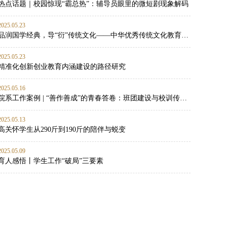
热点话题｜校园惊现“霸总热”：辅导员眼里的微短剧现象解码
2025.05.23
品润国学经典，导“衍”传统文化——中华优秀传统文化教育实践
2025.05.23
精准化创新创业教育内涵建设的路径研究
2025.05.16
院系工作案例 | “善作善成”的青春答卷：班团建设与校训传承的双向赋能实践
2025.05.13
高关怀学生从290斤到190斤的陪伴与蜕变
2025.05.09
育人感悟丨学生工作“破局”三要素