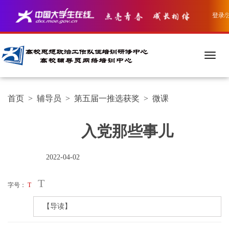
登录/
首页
>
辅导员
>
第五届一推选获奖
>
微课
入党那些事儿
2022-04-02
T
字号：
T
【导读】