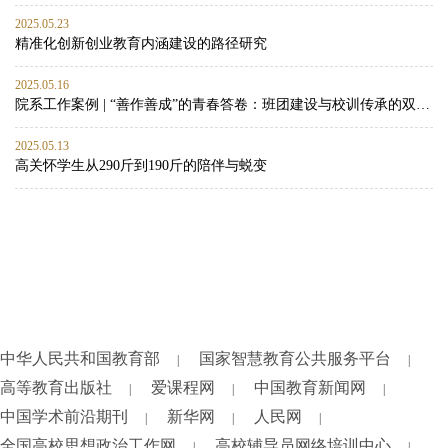
2025.05.23
精准化创新创业教育内涵建设的路径研究
2025.05.16
院系工作案例 | “善作善成”的青春答卷：班团建设与校训传承的双向赋能实践
2025.05.13
高关怀学生从290斤到190斤的陪伴与蜕变
中华人民共和国教育部
国家智慧教育公共服务平台
|
|
高等教育出版社
爱课程网
中国教育新闻网
|
|
|
中国学术前沿期刊
新华网
人民网
|
|
|
全国高校思想政治工作网
高校辅导员网络培训中心
|
|