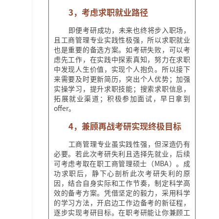
3，考虑求职就业路径
即便考研成功，未来也终将步入职场，
且工商管理专业实践性极强，所以求职就业
也是重要的备选方案。如考研失败，可以考
虑先工作，在实践中探索真知，努力在求职
中发现人生价值，实现个人抱负。所以接下
来需要及时更新简历，突出个人优势；加强
实操学习，提升求职技能；搜索求职信息，
拓展就业渠道；积极参加面试，早日拿到
offer。
4，兼顾再战考研实现终极目标
工商管理专业虽实践性强，但深造仍有
必要。若此次考研失利且选择先就业，后续
可考虑考取在职工商管理硕士（MBA）。成
功求职后，静下心剖析此次考研失利的原
因，结合自身实际和工作节奏，制定科学高
效的备考方案。凭借坚定的毅力，采用科学
的学习方法，开启边工作边备考的新征程，
逐步实现考研目标。在职考研能让你兼顾工