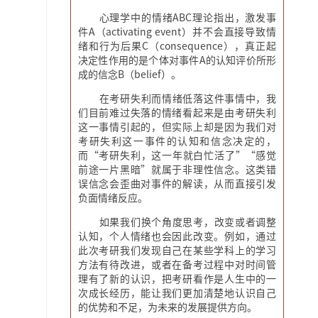
心理学中的情绪ABC理论指出，激发事
件A（activating event）并不会直接导致情
绪和行为后果C（consequence），真正起
决定性作用的是个体对事件A的认知评价所形
成的信念B（belief）。
在考研失利而情绪低落这件事情中，我
们目前难过失落的情绪看起来是由考研失利
这一事情引起的，但实际上却是因为我们对
考研失利这一事件的认知和信念决定的，
而“考研失利，这一年就白忙活了”“感觉
前途一片黑暗”就属于非理性信念。这类错
误信念会歪曲对事件的解读，从而直接引发
负面情绪反应。
如果我们换个角度思考，改变或者调整
认知，个人情绪也会因此改变。例如，通过
此次考研我们发现自己在某些学科上的学习
方法有待改进，或者在备考过程中对时间管
理有了新的认识，把考研看作是人生中的一
次成长经历，能让我们更加清楚地认识自己
的优势和不足，为未来的发展提供方向。