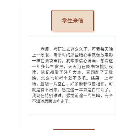
学生来信
老师，考研过去这么久了，可我每天晚
上一闭眼，考研时的那些糟心事就像放电影
一样在脑袋里转。我本来信心满满，想着这
一年多起早贪黑，天天泡在图书馆挑灯夜
读，笔记都做了好几大本，真题刷了无数
遍，怎么也能考个差不多吧。结果一上考
场，脑袋一片空白，好多题都似曾相识，可
就是答不出来。感觉这一年算是白忙活了，
我现在特别难过，感觉前途一片黑暗，完全
不知道后面该咋走了。