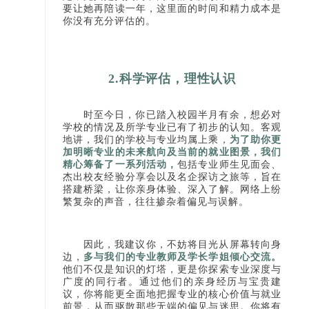
要让她再陪读一年，这里面的时间和精力成本是
你没有充分评估的。
2.科学评估，理性认识
时至今日，你已踏入校园半月有余，想必对
学校的情况及所学专业已有了初步的认知。客观
地讲，我们的学校与专业均属上乘，
为了助你更
加明晰专业的未来航向及当前的就业图景，我们
精心筹备了一系列活动，
包括专业师生见面会、
杰出校友经验分享会以及名企探访之旅等，旨在
搭建桥梁，让你亲身体验、深入了解。网络上纷
繁复杂的声音，往往掺杂着偏见与误解。
因此，我建议你，不妨将目光从屏幕转向身
边，
多与我们的专业教师及学长学姐倾心交流
。
他们不仅是知识的灯塔，更是你探索专业深度与
广度的同行者。通过他们的亲身经历与宝贵建
议，你将能更全面地把握专业的核心价值与就业
前景，从而驱散那些无端的偏见与迷思。你将有