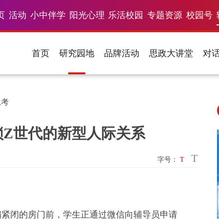
页
活动
小中伴学
阳光心理
乐活校园
专题资源
校园号
首页
研究园地
品牌活动
思政大讲堂
对
思考
锁Z世代的新型人际关系
T
字号：
T
扇紧闭的房门前，学生正通过微信向辅导员申请