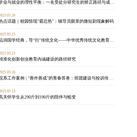
学业与就业的理性平衡：一名受处分研究生的矫正路径与成长启示
2025.05.26
热点话题｜校园惊现“霸总热”：辅导员眼里的微短剧现象解码
2025.05.23
品润国学经典，导“衍”传统文化——中华优秀传统文化教育实践
2025.05.23
精准化创新创业教育内涵建设的路径研究
2025.05.16
院系工作案例 | “善作善成”的青春答卷：班团建设与校训传承的双向赋能实践
2025.05.13
高关怀学生从290斤到190斤的陪伴与蜕变