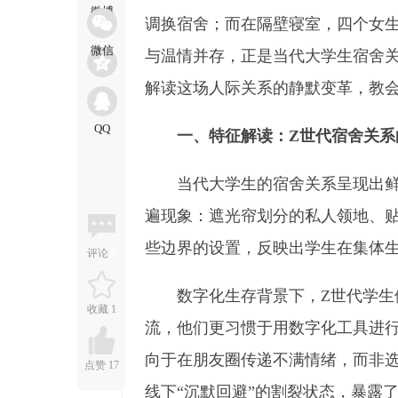
调换宿舍；而在隔壁寝室，四个女生
与温情并存，正是当代大学生宿舍
解读这场人际关系的静默变革，教
一、特征解读：Z世代宿舍关系
当代大学生的宿舍关系呈现出
遍现象：遮光帘划分的私人领地、
些边界的设置，反映出学生在集体
0
评论
数字化生存背景下，Z世代学
收藏
1
流，他们更习惯于用数字化工具进
向于在朋友圈传递不满情绪，而非选
点赞
17
线下“沉默回避”的割裂状态，暴露