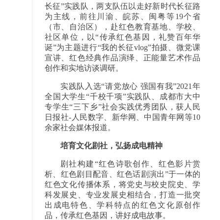
长征”实践队，两支队伍以走好新时代长征路
为主线，前往川渝、皖苏、闽粤等19个省
（市、自治区），赴红色教育基地、学校、
社区单位，以“传承红色基因，礼赞百年华
诞”为主题进行“我的长征vlog”拍摄、微党课
宣讲、红色经典作品演绎、正能量艺术作品
创作和实地访谈调研。
实践队入选“请党放心 强国有我”2021年
全国大学生“千校千项”实践队、成都市大中
专学生“三下乡”社会实践优秀团队，获人民
日报社-人民数字、新华网、中国青年网等10
余家社会媒体报道。
培育文化剧社，弘扬成电精神
剧社构建“红色诗歌创作、红色影片赏
析、红色剧目配音、红色话剧演出”于一体的
红色文化传播体系，将党史与校史院史、学
科发展史、专业发展史相结合，打造一批突
出成电特色、学科特点的红色文化原创作
品，传承红色基因，讲好成电故事。