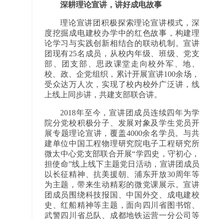
深耕理论宣讲，讲好成电故事
理论宣讲团积极探索理论宣讲模式，深
度挖掘成电建校办学中的红色故事，构建理
论学习与实践创新相结合的联动机制。宣讲
团现有25名成员，从校内年级、班级、党支
部、团支部、思政课堂走向校外军、地、
校、政、企党组织，累计开展宣讲100余场，
受众达万人次，实现了校内校外广泛讲，线
上线上同步讲，共建支部联合讲。
2018年至今，宣讲团成员连续四年为学
院分党校积极分子、发展对象及学生党员开
展专题理论宣讲，覆盖4000余名学员。与共
建单位中国工程物理研究院电子工程研究所
微太中心党支部联合开展“学四史，守初心，
担使命”线上线下主题党日活动，宣讲团成员
以长征精神、抗美援朝、浦东开放30周年等
为主题，带来生动精彩的微党课展示。宣讲
团成员围绕科技报国、中国外交、成电建校
史、红船精神等主题，面向四川省图书馆、
武警四川省总队、成都地铁运营一分公司等