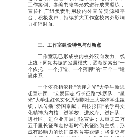
工作案例、参编书籍等形式进行成果凝练，
宣传推广组负责利用校内外宣传资源和平
台，积极发声，持续扩大工作室校内外影响
力和辐射面。
三、工作室建设特色与创新点
工作室现已形成校内校外双向发力、线
上线下同频共振的发展模式，逐渐探索出“一
个依托、一个打造、一个落脚”的“三个一”建
设体系。
一个依托指依托“信仰之光”大学生新思
想宣讲团、“立爱国志 行长征路”实践队、“星
光”大学生红色文化原创剧社三大实体学生组
织，以传播“爱国奉献，科技报国”的学科文
化精神为内核，进学校、进政府、进部队、
进社区、进企业开展理论宣讲；以重走二万
五千里长征和走好新时代长征路为主线，形
成有影响力的长征路教育实践链；将党史与