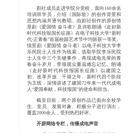
剧社成员走进学院分党校，面向160余名
培训班学员，介绍《国际歌》的创作背景和
思想内涵并逐句教唱。由剧社创作的原创情
景剧《爱国情 奋斗者》及诗歌朗诵《走好新
时代科技报国长征路》在电子科技大学“新时
代·正青春”首届校园艺术节中均斩获一等奖。
情景剧《爱国情 奋斗者》以电子科技大学李
乐民院士人生作为线索，选取学院李乐民院
士人生中三个关键事件，再现成电先辈的青
春奋斗岁月，带领观众重温难忘记忆。朗诵
《走好新时代科技报国长征路》以建国之
初、改革开放、千禧之年、新时代四个阶段
为主线，深情讲述了建国72年来一代代成电
人“爱国奉献，科技报国”的使命和担当。
截至目前，两个原创作品已面向全校学
生、党员、发展对象、积极分子进行演出，
覆盖2000余人，受到热烈好评。
开辟网络专栏，传播成电声音