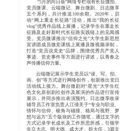
“5月的向日葵”网络专栏现有长征微拍、
党员微课、云端微记、舞台微剧、日志微享
五个系列，共计推送100余期。2020年，启
动“网上重走长征路”活动，推出“我的长征
vlog”优秀作品线上展播，记录学生在重走长
征路及走好新时代长征路实践链上的见闻感
受。党员微课推出“信仰之光”大学生新思想
宣讲团成员微党课线上展播及微视频录制，
打造“党员说党史”品牌，围绕优秀共产党人
事迹、党史事件等方面进行讲述，以青春之
声传播信仰力量。
云端微记展示学生党员以“读、写、拍、
画、创”等方式进行网络创作，创新推出党日
活动线上接力。舞台微剧对“星光”大学生红
色文化原创剧社创作及展演的作品进行宣传
展示，并同步推出表演预约。日志微享收录
辅导员工作室负责人江倩关于“专业与职业、
情怀与信仰、棱角与碰撞、格局与视野、梦
想与远方”五个版块的工作随笔，通过文字的
方式记录学长成长及工作所思所感，引领学
生立大志、明大德、成大才、担大任，3篇文