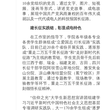
10余党组织的党员，通过文字、图片、短视
频、漫画等形式，讲述党史故事、成电故
事，展现中国共产党风雨兼程的百年伟大成
就以及一代代成电人的科技报国长征路。
建长征实践链，彰显成电特色
在工作室的指导下，学院各年级各专业
各类学生群体组成“立爱国志 行长征路”实践
队，目前已赴20余个省份开展实践，逐渐形
成“重走二万五千里长征路”和“走好新时代长
征路”为主线的教育链。学生党员骨干先后前
往江西于都、瑞金，福建龙岩、古田，四川
长征干部学院阿坝雪山草地分院、雅安夹金
山分院、凉山彝海结盟分院（冕宁校区）开
展主题教育，通过专题教学、现场教学、体
验教学等环节，重走二万五千里长征路，深
刻领悟长征精神。
“信仰之光”大学生新思想宣讲团组建学
习习近平新时代中国特色社会主义思想基层
专项调研实践队，大一170余学生组成“逐梦