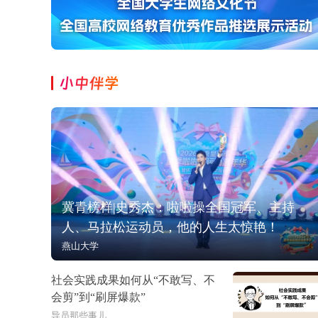
小中伴学
冀青榜样|史秀杰：啦啦操全国冠军、主持
人、马拉松运动员，他的人生太惊艳！
燕山大学
社会实践成果如何从“不敢写、不
会剪”到“刷屏爆款”
导员那些事儿