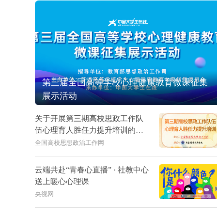
第三届全国高等学校心理健康教育微课征集
展示活动
关于开展第三期高校思政工作队
伍心理育人胜任力提升培训的通
知
全国高校思想政治工作网
云端共赴“⻘春⼼直播” · 社教中⼼
送上暖⼼⼼理课
央视网