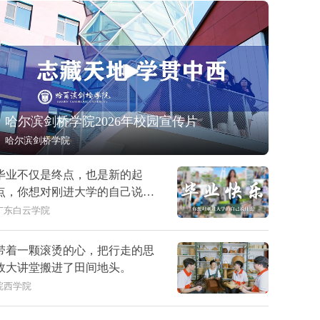
哈尔滨剑桥学院2026年校园宣传片
哈尔滨剑桥学院
毕业不仅是终点，也是新的起
点，你想对刚进大学的自己说什
么？
广东白云学院
带着一颗滚烫的心，把行走的思
政大讲堂搬进了田间地头。
皖西学院