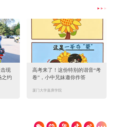
直击现
高考来了！这份特别的谐音“考
20
场之约
卷”，小中兄妹邀你作答
大
厦门大学嘉庚学院
青岛