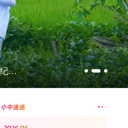
从养鸡场到滑翔伞基地：一群大学生为湘赣边乡村攒了部“成长纪录片”
小中速递
2026.06