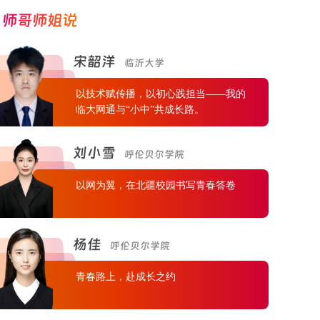
师哥师姐说
宋韶洋
临沂大学
以技术赋传播，以初心践担当——我的
临大网通与“小中”共成长路。
刘小雪
呼伦贝尔学院
以网为翼，在北疆校园书写青春答卷
杨佳
呼伦贝尔学院
青春路上，赴成长之约