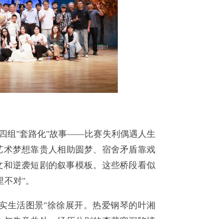
四组"套路化"故事——比赛失利偶遇人生
艺术梦想靠贵人相助圆梦、宿舍矛盾靠戏
文和逆袭短剧的叙事模板。这些桥段看似
里不对"。
实生活图景"徐徐展开。热爱钢琴的叶湘