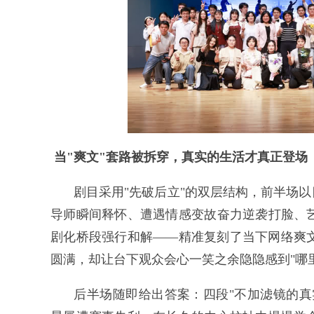
当"爽文"套路被拆穿，真实的生活才真正登场
剧目采用"先破后立"的双层结构，前半场以
导师瞬间释怀、遭遇情感变故奋力逆袭打脸、
剧化桥段强行和解——精准复刻了当下网络爽
圆满，却让台下观众会心一笑之余隐隐感到"哪
后半场随即给出答案：四段"不加滤镜的真