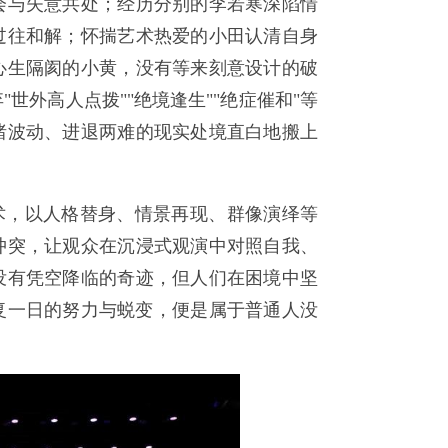
会与失意共处；经历分别的李若寒深陷情
过往和解；怀揣艺术热爱的小田认清自身
心生隔阂的小黄，没有等来刻意设计的破
世外高人点拨""绝境逢生""绝症催和"等
绪波动、进退两难的现实处境直白地搬上
术，以人格替身、情景再现、群像演绎等
冲突，让观众在沉浸式观演中对照自我、
没有凭空降临的奇迹，但人们在困境中坚
复一日的努力与蜕变，便是属于普通人没