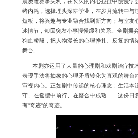
晨屡遭赛事失利，在长久的内心拉扯中慢慢学
绪内耗，选择埋头深耕学业，在岁月流转中与
短板，将兴趣与专业融合找到新方向；与室友
冰情节，却因突发小事慢慢缓和关系。全剧摒弃"
狗血桥段，把人物漫长的心理挣扎、反复的情
舞台。
本剧亦运用了大量的心理剧和戏剧治疗技
表现手法将抽象的心理矛盾转化为直观的舞台
审视内心。正如剧中传递的核心理念：生活本
守、在摇摆中前行、在磨合中成熟——这份日
有"奇迹"的奇迹。