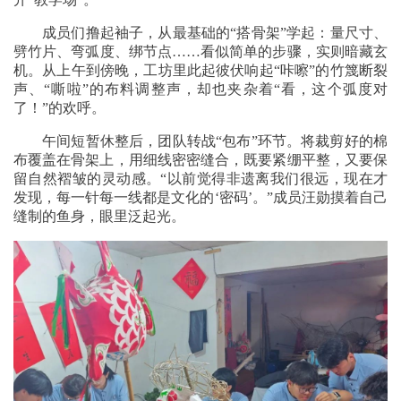
成员们撸起袖子，从最基础的“搭骨架”学起：量尺寸、
劈竹片、弯弧度、绑节点……看似简单的步骤，实则暗藏玄
机。从上午到傍晚，工坊里此起彼伏响起“咔嚓”的竹篾断裂
声、“嘶啦”的布料调整声，却也夹杂着“看，这个弧度对
了！”的欢呼。
午间短暂休整后，团队转战“包布”环节。将裁剪好的棉
布覆盖在骨架上，用细线密密缝合，既要紧绷平整，又要保
留自然褶皱的灵动感。“以前觉得非遗离我们很远，现在才
发现，每一针每一线都是文化的‘密码’。”成员汪勋摸着自己
缝制的鱼身，眼里泛起光。