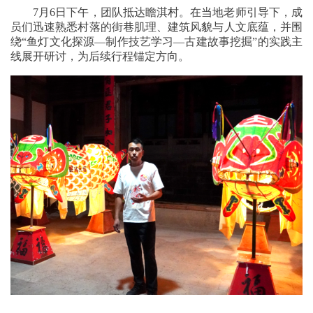
7月6日下午，团队抵达瞻淇村。在当地老师引导下，成
员们迅速熟悉村落的街巷肌理、建筑风貌与人文底蕴，并围
绕“鱼灯文化探源—制作技艺学习—古建故事挖掘”的实践主
线展开研讨，为后续行程锚定方向。