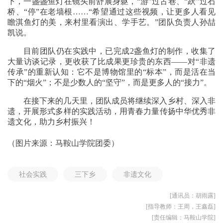
下，一盏盏鱼灯在镜头前舒展身躯，“游”过古巷、“跃”过石
桥、“停”在老墙根……“希望通过这些视频，让更多人看见
瞻淇鱼灯的美，来村里看演出、学手艺。”团队负责人孙喆
凯说。
目前团队仍在实践中，已完成2盏鱼灯的制作，收集了
大量访谈记录，更收获了比成果更珍贵的东西——对“非遗
传承”的重新认知：它不是博物馆里的“标本”，而是活在当
下的“烟火”；不是少数人的“坚守”，而是更多人的“接力”。
在接下来的几天里，团队成员将继续深入乡村、深入非
遗，开展形式多样的实践活动，用青春力量传扬中华优秀非
遗文化，助力乡村振兴！
（图片来源：马鞍山学院团委）
社会实践
三下乡
非遗文化
[通讯员：胡雨露]
[指导教师：王周，王鑫磊]
[责任编辑：马鞍山学院]