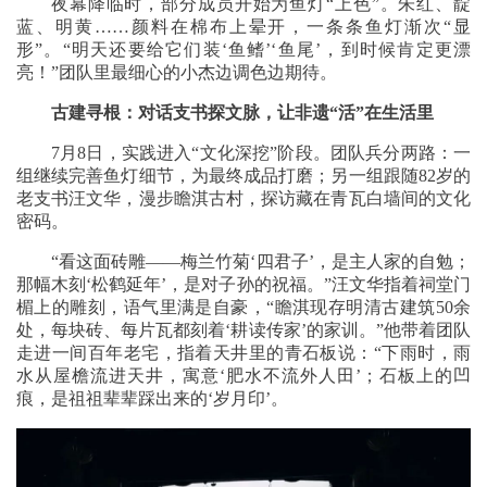
夜幕降临时，部分成员开始为鱼灯“上色”。朱红、靛
蓝、明黄……颜料在棉布上晕开，一条条鱼灯渐次“显
形”。“明天还要给它们装‘鱼鳍’‘鱼尾’，到时候肯定更漂
亮！”团队里最细心的小杰边调色边期待。
古建寻根：对话支书探文脉，让非遗“活”在生活里
7月8日，实践进入“文化深挖”阶段。团队兵分两路：一
组继续完善鱼灯细节，为最终成品打磨；另一组跟随82岁的
老支书汪文华，漫步瞻淇古村，探访藏在青瓦白墙间的文化
密码。
“看这面砖雕——梅兰竹菊‘四君子’，是主人家的自勉；
那幅木刻‘松鹤延年’，是对子孙的祝福。”汪文华指着祠堂门
楣上的雕刻，语气里满是自豪，“瞻淇现存明清古建筑50余
处，每块砖、每片瓦都刻着‘耕读传家’的家训。”他带着团队
走进一间百年老宅，指着天井里的青石板说：“下雨时，雨
水从屋檐流进天井，寓意‘肥水不流外人田’；石板上的凹
痕，是祖祖辈辈踩出来的‘岁月印’。