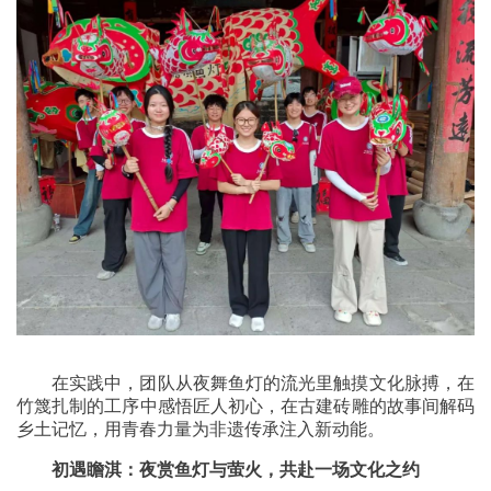
在实践中，团队从夜舞鱼灯的流光里触摸文化脉搏，在
竹篾扎制的工序中感悟匠人初心，在古建砖雕的故事间解码
乡土记忆，用青春力量为非遗传承注入新动能。
初遇瞻淇：夜赏鱼灯与萤火，共赴一场文化之约