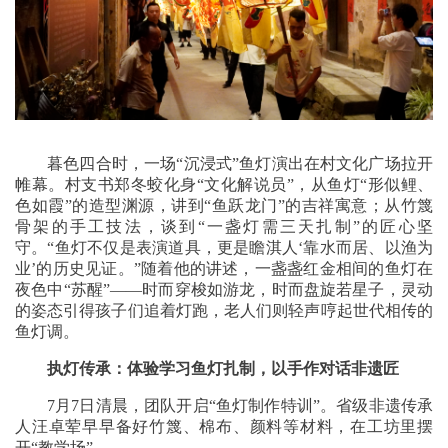
暮色四合时，一场“沉浸式”鱼灯演出在村文化广场拉开
帷幕。村支书郑冬蛟化身“文化解说员”，从鱼灯“形似鲤、
色如霞”的造型渊源，讲到“鱼跃龙门”的吉祥寓意；从竹篾
骨架的手工技法，谈到“一盏灯需三天扎制”的匠心坚
守。“鱼灯不仅是表演道具，更是瞻淇人‘靠水而居、以渔为
业’的历史见证。”随着他的讲述，一盏盏红金相间的鱼灯在
夜色中“苏醒”——时而穿梭如游龙，时而盘旋若星子，灵动
的姿态引得孩子们追着灯跑，老人们则轻声哼起世代相传的
鱼灯调。
执灯传承：体验学习鱼灯扎制，以手作对话非遗匠
7月7日清晨，团队开启“鱼灯制作特训”。省级非遗传承
人汪卓荤早早备好竹篾、棉布、颜料等材料，在工坊里摆
开“教学场”。