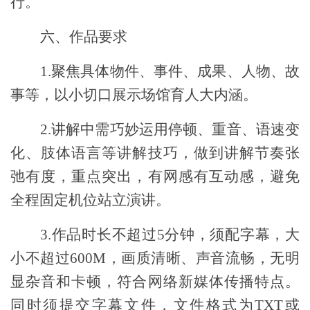
行。
六、作品要求
1.
聚焦具体物件、事件、成果、人物、故
事等，以
小切口
展示场馆育人大内涵。
2.
讲解中需巧妙运用停顿、重音、语速变
化、肢体语言等讲解技巧，做到讲解节奏张
弛有度，重点突出，有网感有互动感，避免
全程固定机位站立演讲。
3.
作品时长不超过
5
分钟，须配字幕，大
小不超过
600M
，画质清晰、声音流畅，无明
显杂音和卡顿，符合网络新媒体传播特点。
同时
须
提交字幕文件，文件格式为
TXT
或