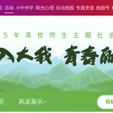
页
活动
小中伴学
阳光心理
乐活校园
专题资源
校园号
明
风采展示
投