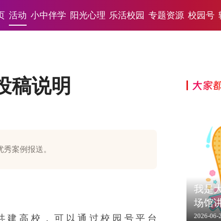
页
活动
小中伴学
阳光心理
乐活校园
专题资源
校园号
队投稿说明
大家
优秀案例报送。
我是大
场馆
2026-06-
共建高校，可以通过校园号平台