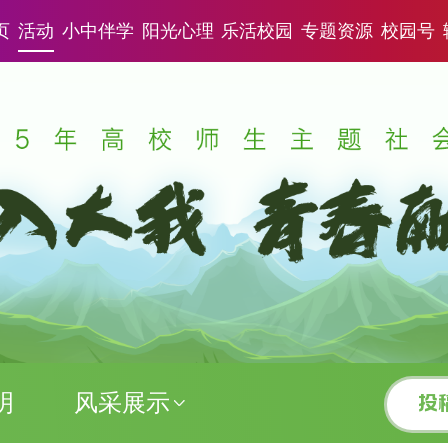
页
活动
小中伴学
阳光心理
乐活校园
专题资源
校园号
明
风采展示
投