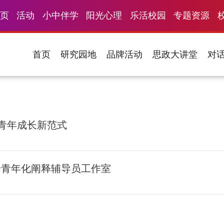
页
活动
小中伴学
阳光心理
乐活校园
专题资源
首页
研究园地
品牌活动
思政大讲堂
对
青年成长新范式
论青年化阐释辅导员工作室