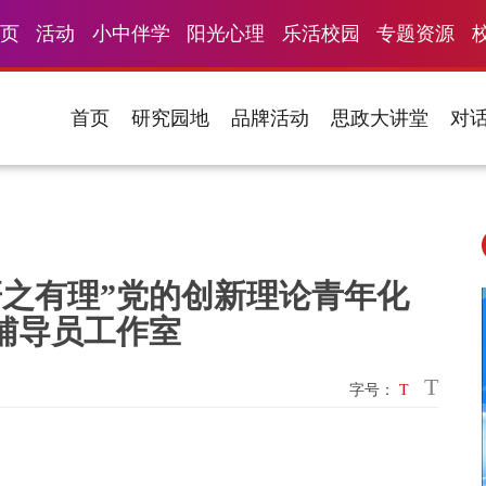
页
活动
小中伴学
阳光心理
乐活校园
专题资源
首页
研究园地
品牌活动
思政大讲堂
对
研之有理”党的创新理论青年化
辅导员工作室
T
字号：
T