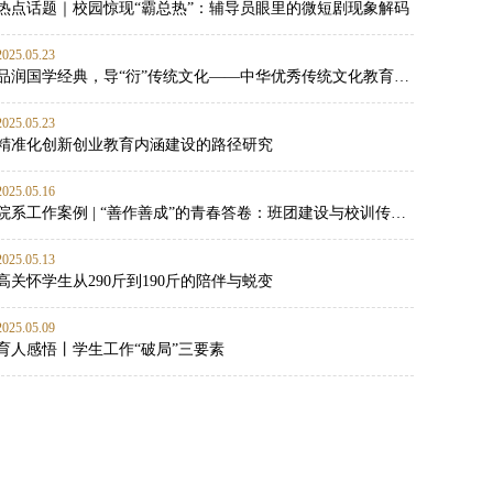
热点话题｜校园惊现“霸总热”：辅导员眼里的微短剧现象解码
2025.05.23
品润国学经典，导“衍”传统文化——中华优秀传统文化教育实践
2025.05.23
精准化创新创业教育内涵建设的路径研究
2025.05.16
院系工作案例 | “善作善成”的青春答卷：班团建设与校训传承的双向赋能实践
2025.05.13
高关怀学生从290斤到190斤的陪伴与蜕变
2025.05.09
育人感悟丨学生工作“破局”三要素