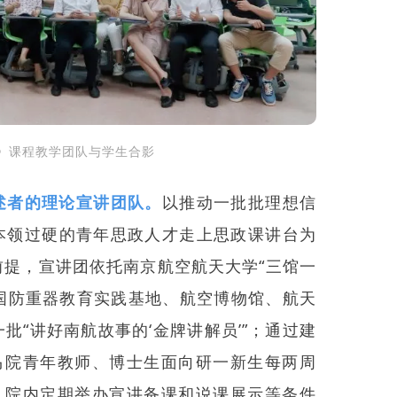
》课程教学团队与学生合影
述者的理论宣讲团队。
以推动一批批理想信
本领过硬的青年思政人才走上思政课讲台为
前提，宣讲团依托南京航空航天大学“三馆一
”国防重器教育实践基地、航空博物馆、航天
批“讲好南航故事的‘金牌讲解员’”；通过建
，马院青年教师、博士生面向研一新生每两周
”、院内定期举办宣讲备课和说课展示等条件