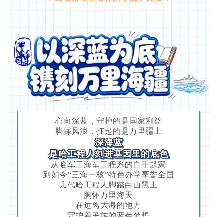
心向深蓝，守护的是国家利益
脚踩风浪，扛起的是万里疆土
深海蓝
是哈工程人刻进基因里的底色
从哈军工海军工程系的白手起家
到如今“三海一核”特色办学享誉全国
几代哈工程人脚踏白山黑土
胸怀万里海天
在远离大海的地方
守护着民族的蓝色梦想