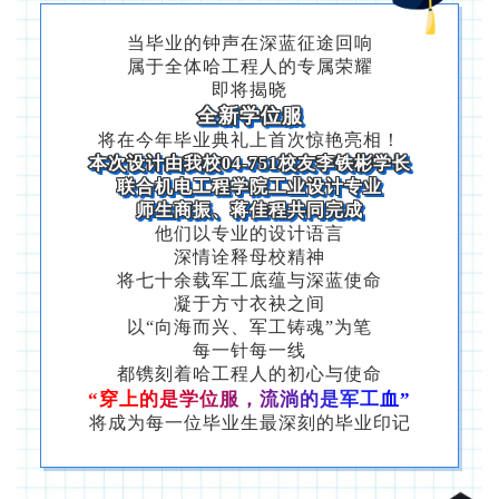
当毕业的钟声在深蓝征途回响
属于全体哈工程人的专属荣耀
即将揭晓
全新学位服
将在今年毕业典礼上首次惊艳亮相！
本次设计由我校04-751校友李铁彬
学长
联合机电工程学院工业设计专业
师生商振、蒋佳程共同完成
他们以专业的设计语言
深情诠释母校精神
将七十余载军工底蕴与深蓝使命
凝于方寸衣袂之间
以“向海而兴、军工铸魂”为笔
每一针每一线
都镌刻着哈工程人的初心与使命
“穿上的是学位服，流淌的是军工血”
将成为每一位毕业生最深刻的毕业印记