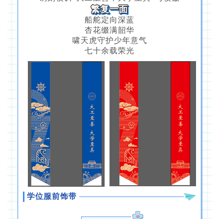
繁复一面
船舵定向深蓝
杏花缀满韶华
啸天虎守护少年意气
七十余载荣光
学位服前饰带