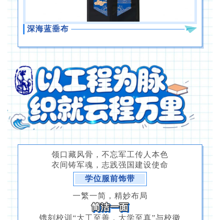
深海蓝垂布
领口藏风骨，不忘军工传人本色
衣间铸军魂，志践强国建设使命
学位服前饰带
一繁一简，精妙布局
简洁一面
镌刻校训“大工至善，大学至真”与校徽