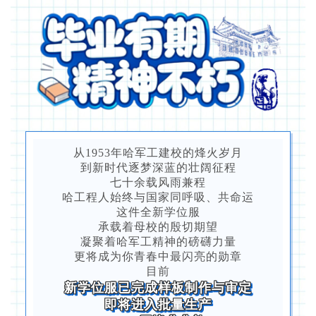
从1953年哈军工建校的烽火岁月
到新时代逐梦深蓝的壮阔征程
七十余载风雨兼程
哈工程人始终与国家同呼吸、共命运
这件全新学位服
承载着母校的殷切期望
凝聚着哈军工精神的磅礴力量
更将成为你青春中最闪亮的勋章
目前
新学位服已完成样板制作与审定
即将进入批量生产