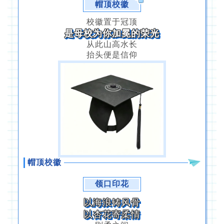
帽顶校徽
校徽置于冠顶
是母校为你加冕的荣光
从此山高水长
抬头便是信仰
帽顶校徽
领口印花
以海浪铸风骨
以杏花寄柔情