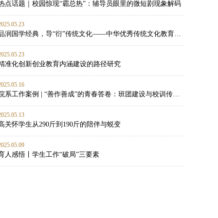
热点话题｜校园惊现“霸总热”：辅导员眼里的微短剧现象解码
2025.05.23
品润国学经典，导“衍”传统文化——中华优秀传统文化教育实践
2025.05.23
精准化创新创业教育内涵建设的路径研究
2025.05.16
院系工作案例 | “善作善成”的青春答卷：班团建设与校训传承的双向赋能实践
2025.05.13
高关怀学生从290斤到190斤的陪伴与蜕变
2025.05.09
育人感悟丨学生工作“破局”三要素