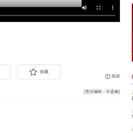
收藏
投诉
[责任编辑：许孟楠]