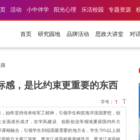
页
活动
小中伴学
阳光心理
乐活校园
专题资源
首页
研究园地
品牌活动
思政大讲堂
对
引路
标感，是比约束更重要的东西
T
字号：
T
来，始终坚持传承哈军工精神，引领学生构筑海洋强国梦想，创
名学生全面成长成才，在学风建设、创新创业等领域屡获国内外大
课相融合，引领学生到祖国最需要的地方去，学生70%以上就
素质能力大赛三等奖、黑龙江省高校最美辅导员、黑龙江省高校