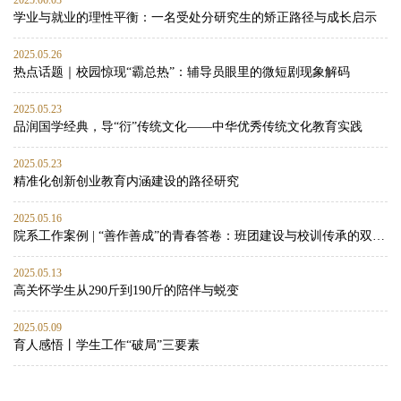
2025.06.03
学业与就业的理性平衡：一名受处分研究生的矫正路径与成长启示
2025.05.26
热点话题｜校园惊现“霸总热”：辅导员眼里的微短剧现象解码
2025.05.23
品润国学经典，导“衍”传统文化——中华优秀传统文化教育实践
2025.05.23
精准化创新创业教育内涵建设的路径研究
2025.05.16
院系工作案例 | “善作善成”的青春答卷：班团建设与校训传承的双向赋能实践
2025.05.13
高关怀学生从290斤到190斤的陪伴与蜕变
2025.05.09
育人感悟丨学生工作“破局”三要素