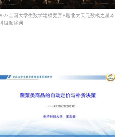
2023全国大学生数学建模竞赛B题北太天元数模之星本
科组颁奖词