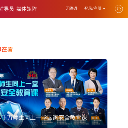
辅导员
媒体矩阵
无障碍
登录/注册
都在看
6年千万师生同上一堂国家安全教育课
13