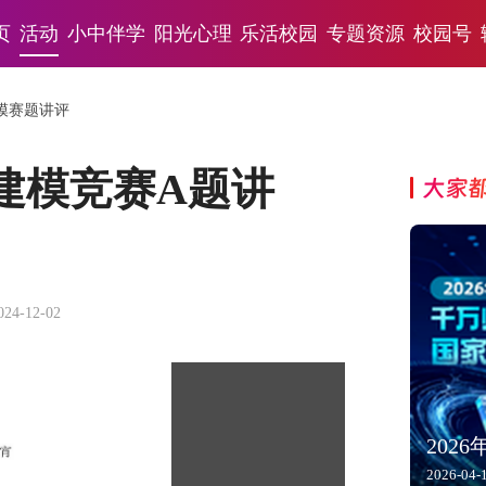
页
活动
小中伴学
阳光心理
乐活校园
专题资源
校园号
建模赛题讲评
学建模竞赛A题讲
大家
024-12-02
202
2026-04-