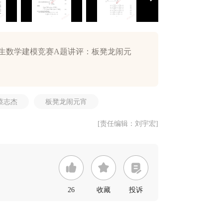
学生数学建模竞赛A题讲评：板凳龙闹元
蔡志杰
板凳龙闹元宵
[责任编辑：刘宇宏]
26
收藏
投诉