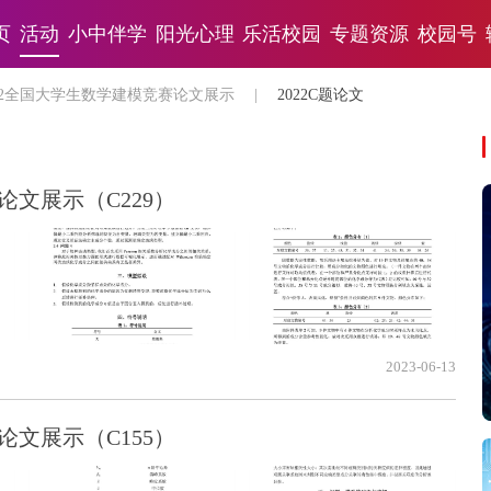
页
活动
小中伴学
阳光心理
乐活校园
专题资源
校园号
022全国大学生数学建模竞赛论文展示
|
2022C题论文
论文展示（C229）
2023-06-13
论文展示（C155）