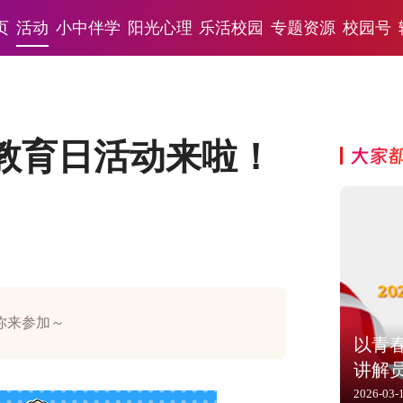
页
活动
小中伴学
阳光心理
乐活校园
专题资源
校园号
全教育日活动来啦！
大家
你来参加～
以青
讲解员
采展
2026-03-