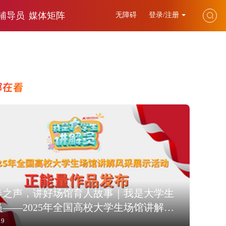
辅导员
媒体矩阵
无障碍
登录/注册
都在看
春之声，讲好场馆育人故事｜我是大学生
——2025年全国高校大学生场馆讲解风
示活动正能量作品发布
19