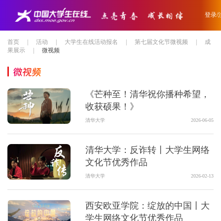
登录/
首页
|
活动
|
大学生在线活动报名
|
第七届文化节微视频
|
成
果展示
|
微视频
微视频
《芒种至！清华祝你播种希望，
收获硕果！》
清华大学
2026-06-05
清华大学：反诈转丨大学生网络
文化节优秀作品
清华大学
2026-02-13
西安欧亚学院：绽放的中国丨大
学生网络文化节优秀作品